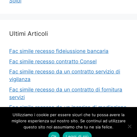
Soldi
Ultimi Articoli
Fac simile recesso fideiussione bancaria​
Fac simile recesso contratto Consel​
Fac simile recesso da un contratto servizio di
vigilanza​
Fac simile recesso da un contratto di fornitura
servizi​
Fac simile recesso da un incarico di mediazione​
Utilizziamo i cookie per essere sicuri che tu possa avere la
migliore esperienza sul nostro sito. Se continui ad utilizzare
questo sito noi assumiamo che tu ne sia felice.
© 2026 Cadel Nono
• Creato con
GeneratePress
Ok
Leggi di più