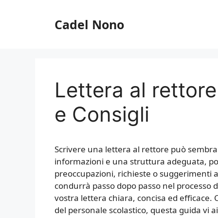
Vai
al
Cadel Nono
contenuto
Lettera al rettor
e Consigli
Scrivere una lettera al rettore può sembra
informazioni e una struttura adeguata, p
preoccupazioni, richieste o suggerimenti al 
condurrà passo dopo passo nel processo di s
vostra lettera chiara, concisa ed efficac
del personale scolastico, questa guida vi a