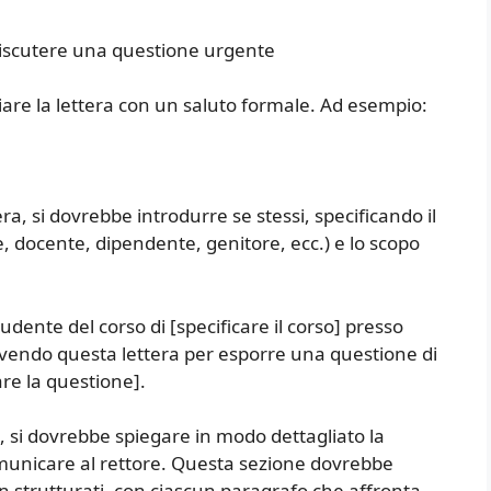
iscutere una questione urgente
iare la lettera con un saluto formale. Ad esempio:
ra, si dovrebbe introdurre se stessi, specificando il
e, docente, dipendente, genitore, ecc.) e lo scopo
nte del corso di [specificare il corso] presso
crivendo questa lettera per esporre una questione di
re la questione].
a, si dovrebbe spiegare in modo dettagliato la
omunicare al rettore. Questa sezione dovrebbe
en strutturati, con ciascun paragrafo che affronta