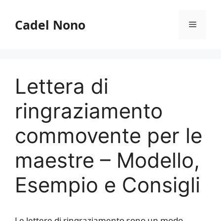
Vai
al
Cadel Nono
Menu
contenuto
Lettera di
ringraziamento
commovente per le
maestre – Modello,
Esempio e Consigli
Le lettere di ringraziamento sono un modo