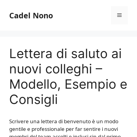
Vai
al
Cadel Nono
Menu
contenuto
Lettera di saluto ai
nuovi colleghi –
Modello, Esempio e
Consigli
Scrivere una lettera di benvenuto è un modo
gentile e professionale per far sentire i nuovi
membri del team accolti e inclusi sin dal primo