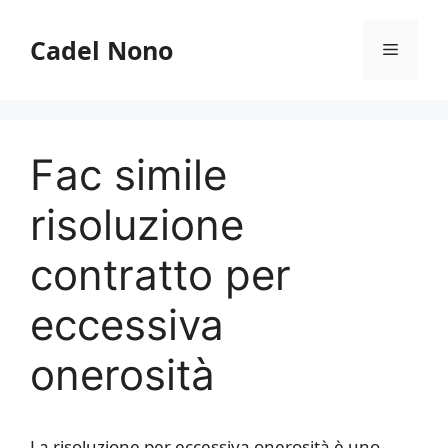
Vai
al
Cadel Nono
Menu
contenuto
Fac simile
risoluzione
contratto per
eccessiva
onerosità​
La risoluzione per eccessiva onerosità è uno