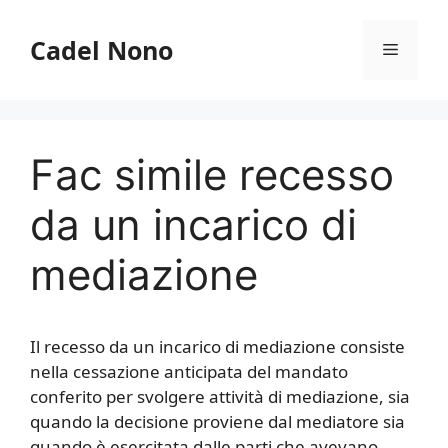
Vai
al
Cadel Nono
Menu
contenuto
Fac simile recesso
da un incarico di
mediazione​
Il recesso da un incarico di mediazione consiste
nella cessazione anticipata del mandato
conferito per svolgere attività di mediazione, sia
quando la decisione proviene dal mediatore sia
quando è esercitata dalle parti che avevano