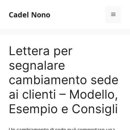
Vai
al
Cadel Nono
Menu
contenuto
Lettera per
segnalare
cambiamento sede
ai clienti – Modello,
Esempio e Consigli
Un cambiamento di sede può comportare una