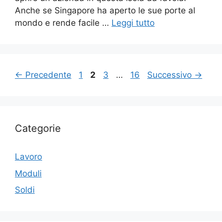
Anche se Singapore ha aperto le sue porte al
mondo e rende facile …
Leggi tutto
Pagina
Pagina
Pagina
Pagina
←
Precedente
1
2
3
…
16
Successivo
→
Categorie
Lavoro
Moduli
Soldi