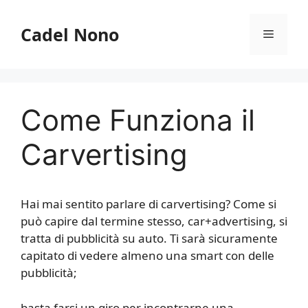
Vai
al
Cadel Nono
Menu
contenuto
Come Funziona il
Carvertising
Hai mai sentito parlare di carvertising? Come si
può capire dal termine stesso, car+advertising, si
tratta di pubblicità su auto. Ti sarà sicuramente
capitato di vedere almeno una smart con delle
pubblicità;
basta farsi un giro per incontrarne una.