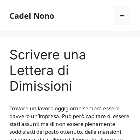
Vai
al
Cadel Nono
Menu
contenuto
Scrivere una
Lettera di
Dimissioni
Trovare un lavoro oggigiorno sembra essere
davvero un’impresa. Può però capitare di essere
stati assunti ma di non essere pienamente
soddisfatti del posto ottenuto, delle mansioni
assegnate, dei colleghi di lavoro. In alcuni casi