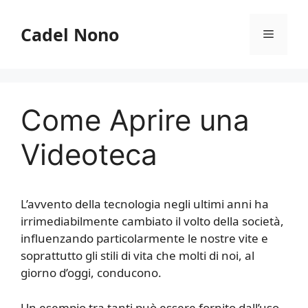
Vai
al
Cadel Nono
Menu
contenuto
Come Aprire una
Videoteca
L’avvento della tecnologia negli ultimi anni ha
irrimediabilmente cambiato il volto della società,
influenzando particolarmente le nostre vite e
soprattutto gli stili di vita che molti di noi, al
giorno d’oggi, conducono.
Un esempio tra tanti può essere fornito dall’uso